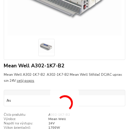
Mean Well A302-1K7-B2
Mean Well A302-1K7-B2 A302-1K7-B2 Mean Well Střídač DC/AC uprav.
sin 24V
celý popis
/
ks
Číslo produktu:
A302-1K7-B2
Výrobce:
Mean Well
Napětí na výstupu:
24V
Výkon (orientační):
1700W