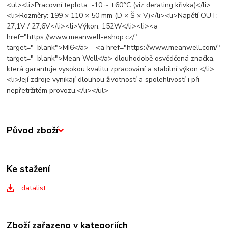
<ul><li>Pracovní teplota: -10 ~ +60°C (viz derating křivka)</li>
<li>Rozměry: 199 × 110 × 50 mm (D × Š × V)</li><li>Napětí OUT:
27,1V / 27,6V</li><li>Výkon: 152W</li><li><a
href="https://www.meanwell-eshop.cz/"
target="_blank">MI6</a> - <a href="https://www.meanwell.com/"
target="_blank">Mean Well</a> dlouhodobě osvědčená značka,
která garantuje vysokou kvalitu zpracování a stabilní výkon.</li>
<li>Její zdroje vynikají dlouhou životností a spolehlivostí i při
nepřetržitém provozu.</li></ul>
Původ zboží
Ke stažení
datalist
Zboží zařazeno v kategoriích