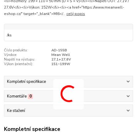
<li>Rozměry: 199 × 110 × 50 mm (D × Š × V)</li><li>Napětí OUT: 27,1V /
27,6V</li><li>Výkon: 152W</li><li><a href="https://www.meanwell-
eshop.cz/" target="_blank">MI6</...
celý popis
/
ks
Číslo produktu:
AD-155B
Výrobce:
Mean Well
Napětí na výstupu:
27,1+27,6V
Výkon (orientační):
151~199W
Kompletní specifikace
Komentáře
0
Ke stažení
Kompletní specifikace