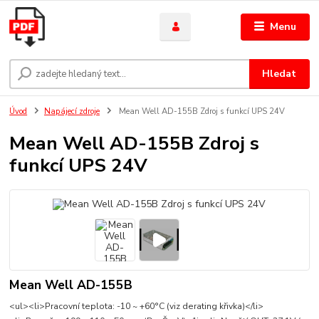
Menu
Hledat
Úvod
Napájecí zdroje
Mean Well AD-155B Zdroj s funkcí UPS 24V
Mean Well AD-155B Zdroj s
funkcí UPS 24V
Mean Well AD-155B
<ul><li>Pracovní teplota: -10 ~ +60°C (viz derating křivka)</li>