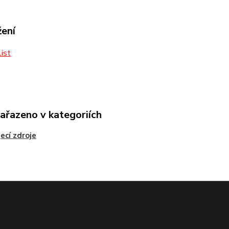
žení
ist
zařazeno v kategoriích
ecí zdroje