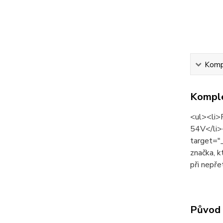
Kompl
Komple
<ul><li>
54V</li>
target="
značka, k
při nepře
Původ 