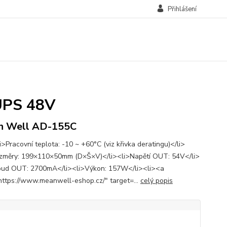
Přihlášení
UPS 48V
n Well AD-155C
>Pracovní teplota: -10 ~ +60°C (viz křivka deratingu)</li>
změry: 199×110×50mm (D×Š×V)</li><li>Napětí OUT: 54V</li>
oud OUT: 2700mA</li><li>Výkon: 157W</li><li><a
https://www.meanwell-eshop.cz/" target=...
celý popis