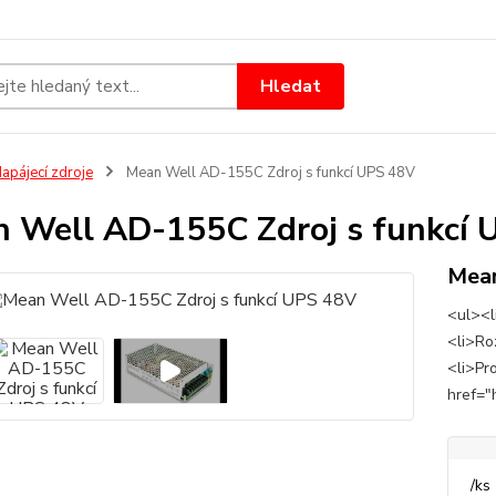
Hledat
apájecí zdroje
Mean Well AD-155C Zdroj s funkcí UPS 48V
 Well AD-155C Zdroj s funkcí 
Mea
<ul><li
<li>Ro
<li>Pr
href="
/
ks