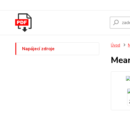
Úvod
N
Napájecí zdroje
Mean