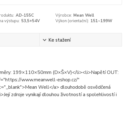
roduktu:
AD-155C
Výrobce:
Mean Well
na výstupu:
53,5+54V
Výkon (orientační):
151~199W
Ke stažení
i>Rozměry: 199×110×50mm (D×Š×V)</li><li>Napětí OUT:
="https://www.meanwell-eshop.cz/"
get="_blank">Mean Well</a> dlouhodobě osvědčená
Její zdroje vynikají dlouhou životností a spolehlivostí i