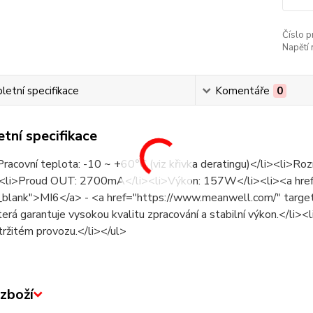
Číslo p
Napětí 
etní specifikace
Komentáře
0
tní specifikace
Pracovní teplota: -10 ~ +60°C (viz křivka deratingu)</li><l
<li>Proud OUT: 2700mA</li><li>Výkon: 157W</li><li><a href
_blank">MI6</a> - <a href="https://www.meanwell.com/" tar
terá garantuje vysokou kvalitu zpracování a stabilní výkon.</li><li>
tržitém provozu.</li></ul>
zboží