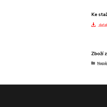
Ke sta
datal
Zboží 
Napáj