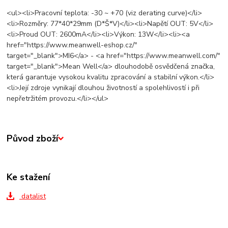
<ul><li>Pracovní teplota: -30 ~ +70 (viz derating curve)</li>
<li>Rozměry: 77*40*29mm (D*Š*V)</li><li>Napětí OUT: 5V</li>
<li>Proud OUT: 2600mA</li><li>Výkon: 13W</li><li><a
href="https://www.meanwell-eshop.cz/"
target="_blank">MI6</a> - <a href="https://www.meanwell.com/"
target="_blank">Mean Well</a> dlouhodobě osvědčená značka,
která garantuje vysokou kvalitu zpracování a stabilní výkon.</li>
<li>Její zdroje vynikají dlouhou životností a spolehlivostí i při
nepřetržitém provozu.</li></ul>
Původ zboží
Ke stažení
datalist