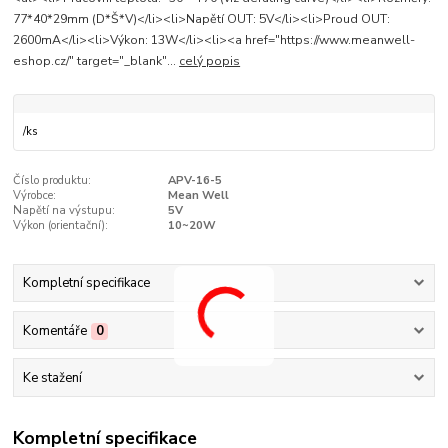
77*40*29mm (D*Š*V)</li><li>Napětí OUT: 5V</li><li>Proud OUT:
2600mA</li><li>Výkon: 13W</li><li><a href="https://www.meanwell-
eshop.cz/" target="_blank"...
celý popis
/
ks
Číslo produktu:
APV-16-5
Výrobce:
Mean Well
Napětí na výstupu:
5V
Výkon (orientační):
10~20W
Kompletní specifikace
Komentáře
0
Ke stažení
Kompletní specifikace