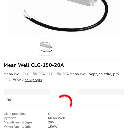
Mean Well CLG-150-20A
Mean Well CLG-150-20A CLG-150-20A Mean Well Napájecí zdroj pro
LED 150W 2
celý popis
/
ks
Číslo produktu:
CLG-150-20A
Výrobce:
Mean Well
Napětí na výstupu:
20V
Výkon (orientační):
150W