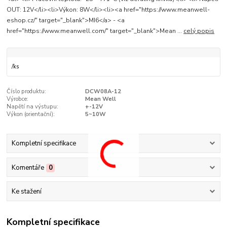
OUT: 12V</li><li>Výkon: 8W</li><li><a href="https://www.meanwell-
eshop.cz/" target="_blank">MI6</a> - <a
href="https://www.meanwell.com/" target="_blank">Mean ...
celý popis
/
ks
Číslo produktu:
DCW08A-12
Výrobce:
Mean Well
Napětí na výstupu:
+-12V
Výkon (orientační):
5~10W
Kompletní specifikace
Komentáře
0
Ke stažení
Kompletní specifikace