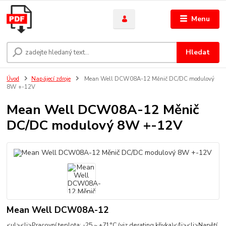
Menu
Hledat
Úvod
Napájecí zdroje
Mean Well DCW08A-12 Měnič DC/DC modulový
8W +-12V
Mean Well DCW08A-12 Měnič
DC/DC modulový 8W +-12V
Mean Well DCW08A-12
<ul><li>Pracovní teplota: -25 ~ +71°C (viz derating křivka)</li><li>Napětí