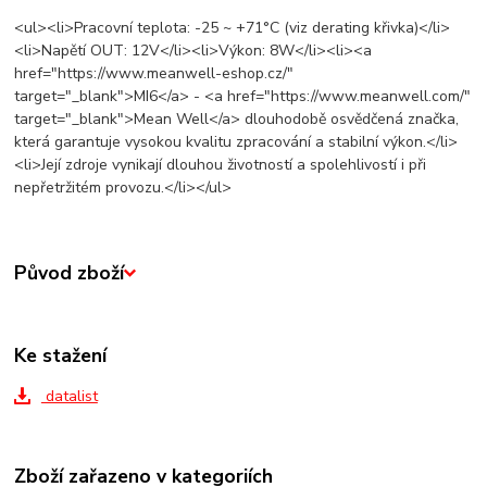
<ul><li>Pracovní teplota: -25 ~ +71°C (viz derating křivka)</li>
<li>Napětí OUT: 12V</li><li>Výkon: 8W</li><li><a
href="https://www.meanwell-eshop.cz/"
target="_blank">MI6</a> - <a href="https://www.meanwell.com/"
target="_blank">Mean Well</a> dlouhodobě osvědčená značka,
která garantuje vysokou kvalitu zpracování a stabilní výkon.</li>
<li>Její zdroje vynikají dlouhou životností a spolehlivostí i při
nepřetržitém provozu.</li></ul>
Původ zboží
Ke stažení
datalist
Zboží zařazeno v kategoriích