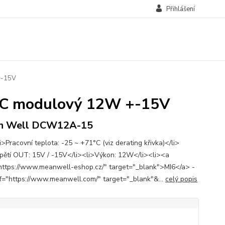
Přihlášení
+-15V
C modulový 12W +-15V
n Well DCW12A-15
>Pracovní teplota: -25 ~ +71°C (viz derating křivka)</li>
pětí OUT: 15V / -15V</li><li>Výkon: 12W</li><li><a
https://www.meanwell-eshop.cz/" target="_blank">MI6</a> -
f="https://www.meanwell.com/" target="_blank"&...
celý popis