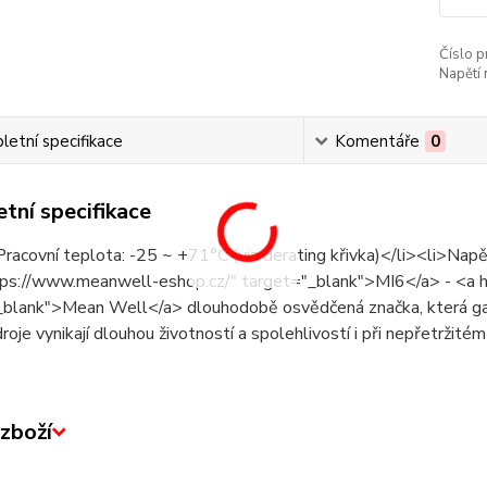
Číslo p
Napětí 
etní specifikace
Komentáře
0
tní specifikace
Pracovní teplota: -25 ~ +71°C (viz derating křivka)</li><li>Na
tps://www.meanwell-eshop.cz/" target="_blank">MI6</a> - <a 
blank">Mean Well</a> dlouhodobě osvědčená značka, která garan
zdroje vynikají dlouhou životností a spolehlivostí i při nepřetržité
zboží