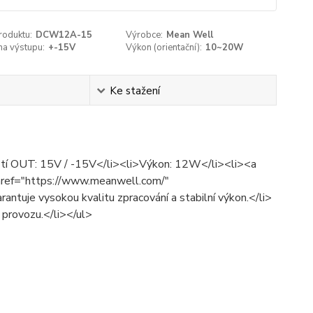
roduktu:
DCW12A-15
Výrobce:
Mean Well
na výstupu:
+-15V
Výkon (orientační):
10~20W
Ke stažení
pětí OUT: 15V / -15V</li><li>Výkon: 12W</li><li><a
href="https://www.meanwell.com/"
tuje vysokou kvalitu zpracování a stabilní výkon.</li>
m provozu.</li></ul>