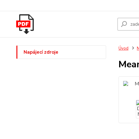
Úvod
N
Napájecí zdroje
Mea