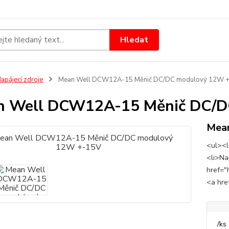
Hledat
apájecí zdroje
Mean Well DCW12A-15 Měnič DC/DC modulový 12W 
n Well DCW12A-15 Měnič DC/D
Mea
<ul><li
<li>Na
href="
<a hre
/
ks