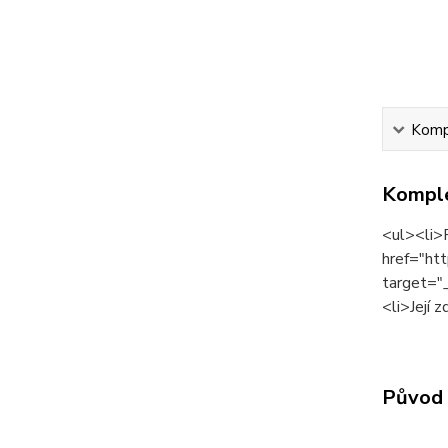
Kompl
Komple
<ul><li>
href="ht
target="_
<li>Její 
Původ 