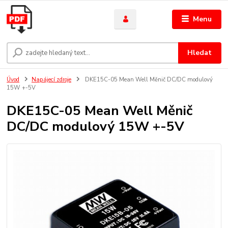
Menu
Hledat
Úvod
Napájecí zdroje
DKE15C-05 Mean Well Měnič DC/DC modulový
15W +-5V
DKE15C-05 Mean Well Měnič
DC/DC modulový 15W +-5V