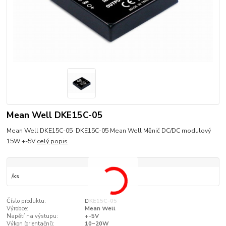
Mean Well DKE15C-05
Mean Well DKE15C-05 DKE15C-05 Mean Well Měnič DC/DC modulový
15W +-5V
celý popis
/
ks
Číslo produktu:
DKE15C-05
Výrobce:
Mean Well
Napětí na výstupu:
+-5V
Výkon (orientační):
10~20W