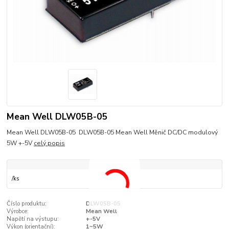
Mean Well DLW05B-05
Mean Well DLW05B-05 DLW05B-05 Mean Well Měnič DC/DC modulový
5W +-5V
celý popis
/
ks
Číslo produktu:
DLW05B-05
Výrobce:
Mean Well
Napětí na výstupu:
+-5V
Výkon (orientační):
1~5W