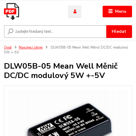
Menu
Hledat
Úvod
Napájecí zdroje
DLW05B-05 Mean Well Měnič DC/DC modulový
5W +-5V
DLW05B-05 Mean Well Měnič
DC/DC modulový 5W +-5V