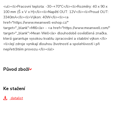
<ul><li>Pracovní teplota: -30~+70°C</li><li>Rozměry: 40 x 90 x
100 mm (Š x V x H)</li><li>Napětí OUT: 12V</li><li>Proud OUT:
3340mA</li><li>Výkon: 40W</li><li><a
href="https://www.meanwell-eshop.cz/"
target="_blank">MI6</a> - <a href="https://www.meanwell.com/"
target="_blank">Mean Well</a> dlouhodobě osvědčená značka,
která garantuje vysokou kvalitu zpracování a stabilní výkon.</li>
<li>Její zdroje vynikají dlouhou životností a spolehlivostí i při
nepřetržitém provozu.</li></ul>
Původ zboží
Ke stažení
datalist