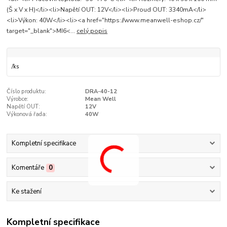
(Š x V x H)</li><li>Napětí OUT: 12V</li><li>Proud OUT: 3340mA</li>
<li>Výkon: 40W</li><li><a href="https://www.meanwell-eshop.cz/"
target="_blank">MI6<...
celý popis
/
ks
Číslo produktu:
DRA-40-12
Výrobce:
Mean Well
Napětí OUT:
12V
Výkonová řada:
40W
Kompletní specifikace
Komentáře
0
Ke stažení
Kompletní specifikace