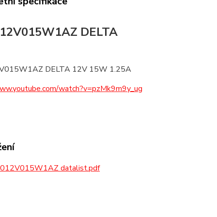
tní specifikace
12V015W1AZ DELTA
V015W1AZ DELTA 12V 15W 1.25A
/www.youtube.com/watch?v=pzMk9m9y_ug
žení
12V015W1AZ datalist.pdf