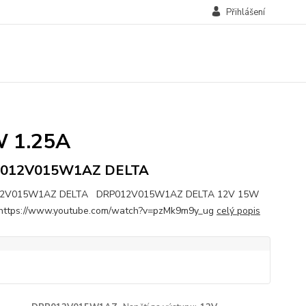
Přihlášení
 1.25A
012V015W1AZ DELTA
2V015W1AZ DELTA DRP012V015W1AZ DELTA 12V 15W
 https://www.youtube.com/watch?v=pzMk9m9y_ug
celý popis