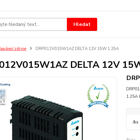
Hledat
apájecí zdroje
DRP012V015W1AZ DELTA 12V 15W 1.25A
012V015W1AZ DELTA 12V 15W
DRP
DRP01
1.25A
/
ks