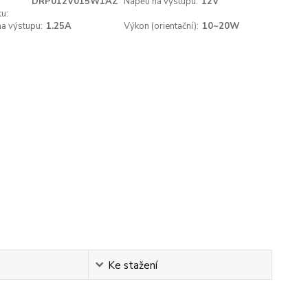
DRP012V015W1AZ
Napětí na výstupu:
12V
u:
a výstupu:
1.25A
Výkon (orientační):
10~20W
Ke stažení