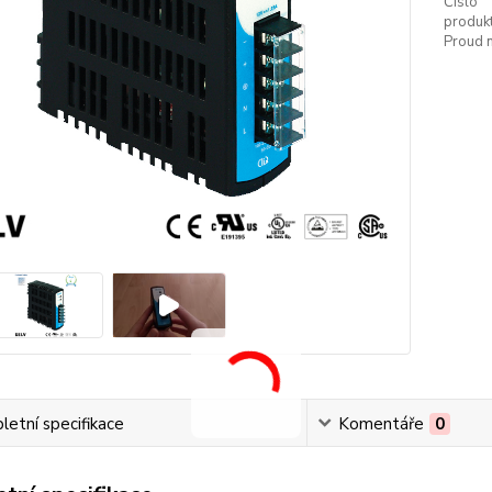
Číslo
produkt
Proud n
etní specifikace
Komentáře
0