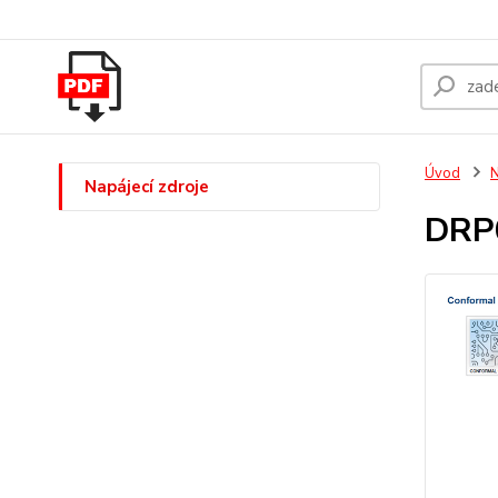
Úvod
N
Napájecí zdroje
DRP