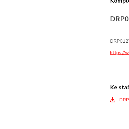
Komple
DRP0
DRP012
https:/
Ke sta
DRP0