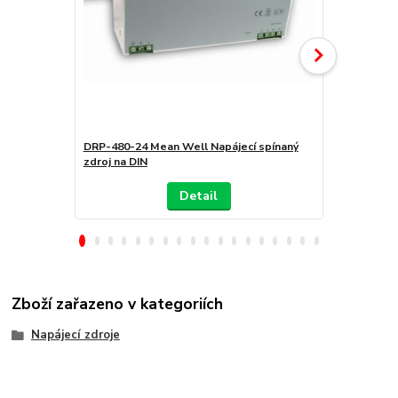
DRP-480-24 Mean Well Napájecí spínaný
DRT-480-24 
zdroj na DIN
zdroj na DIN
Detail
Zboží zařazeno v kategoriích
Napájecí zdroje