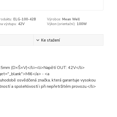
roduktu:
ELG-100-42B
Výrobce:
Mean Well
na výstupu:
42V
Výkon (orientační­):
100W
Ke stažení
35.5mm (D×Š×V)</li><li>Napětí OUT: 42V</li>
get="_blank">MI6</a> - <a
hodobě osvědčená značka, která garantuje vysokou
otností a spolehlivostí i při nepřetržitém provozu.</li>