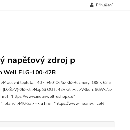
Přihlášení
 napěťový zdroj p
n Well ELG-100-42B
i>Pracovní teplota: -40 ~ +80°C</li><li>Rozměry: 199 × 63 ×
 (D×Š×V)</li><li>Napětí OUT: 42V</li><li>Výkon: 96W</li>
 href="https://www.meanwell-eshop.cz/"
="_blank">MI6</a> - <a href="https://www.meanw...
celý