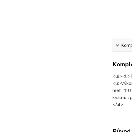
Kompl
Komple
<ul><li>
<li>Výko
href="ht
kvalitu z
</ul>
Původ 