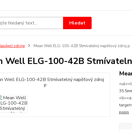
Hledat
apájecí zdroje
Mean Well ELG-100-42B Stmívatelný napěťový zdroj p
 Well ELG-100-42B Stmívatelný
Mea
<ul><l
35.5mm
<li><a
target
popis