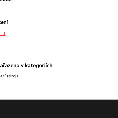
žení
ist
zařazeno v kategoriích
ecí zdroje