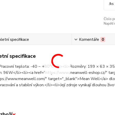
/
ks
Číslo p
Napětí 
etní specifikace
Komentáře
0
tní specifikace
Pracovní teplota: -40 ~ +80°C</li><li>Rozměry: 199 × 63 × 
n: 96W</li><li><a href="https://www.meanwell-eshop.cz/" tar
tps://www.meanwell.com/" target="_blank">Mean Well</a> dlou
pracování a stabilní výkon.</li><li>Její zdroje vynikají dlouhou živ
zboží