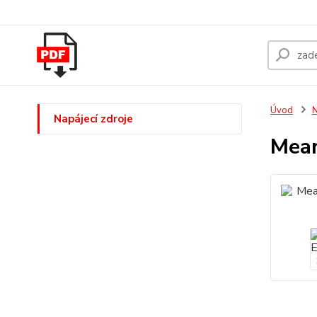
Úvod
N
Napájecí zdroje
Mean