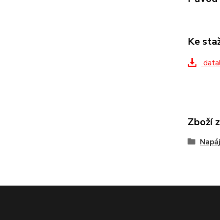
Ke sta
datal
Zboží 
Napáj