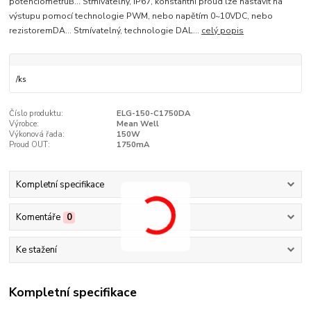
potenciometruB... Stmívatelný, IP67, konstantní proud lze nastavit na
výstupu pomocí technologie PWM, nebo napětím 0~10VDC, nebo
rezistoremDA... Stmívatelný, technologie DAL...
celý popis
/
ks
Číslo produktu:
ELG-150-C1750DA
Výrobce:
Mean Well
Výkonová řada:
150W
Proud OUT:
1750mA
Kompletní specifikace
Komentáře
0
Ke stažení
Kompletní specifikace