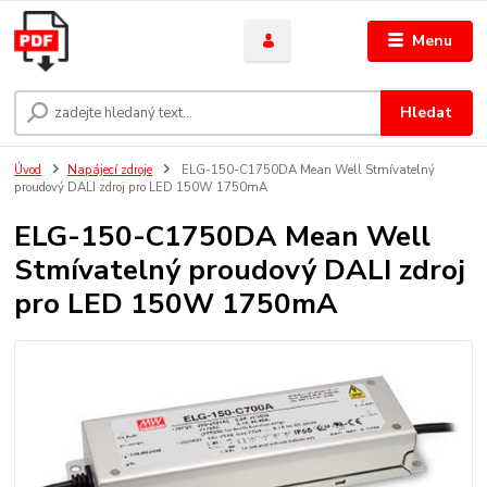
Menu
Hledat
Úvod
Napájecí zdroje
ELG-150-C1750DA Mean Well Stmívatelný
proudový DALI zdroj pro LED 150W 1750mA
ELG-150-C1750DA Mean Well
Stmívatelný proudový DALI zdroj
pro LED 150W 1750mA