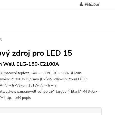
Přihlášení
15
ý zdroj pro LED 15
n Well ELG-150-C2100A
i>Pracovní teplota: -40 ~ +80°C, 10 ~ 95% RH</li>
změry: 219×63×35,5 mm (D×Š×V)</li><li>Proud OUT:
</li><li>Výkon: 151W</li><li><a
https://www.meanwell-eshop.cz/" target="_blank">MI6</a> -
="http...
celý popis