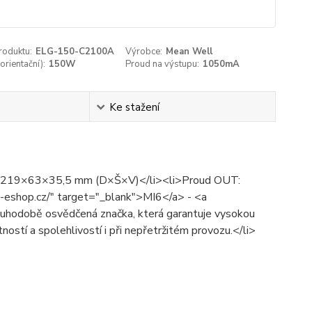
roduktu:
ELG-150-C2100A
Výrobce:
Mean Well
rientační­):
150W
Proud na výstupu:
1050mA
Ke stažení
y: 219×63×35,5 mm (D×Š×V)</li><li>Proud OUT:
eshop.cz/" target="_blank">MI6</a> - <a
hodobě osvědčená značka, která garantuje vysokou
otností a spolehlivostí i při nepřetržitém provozu.</li>