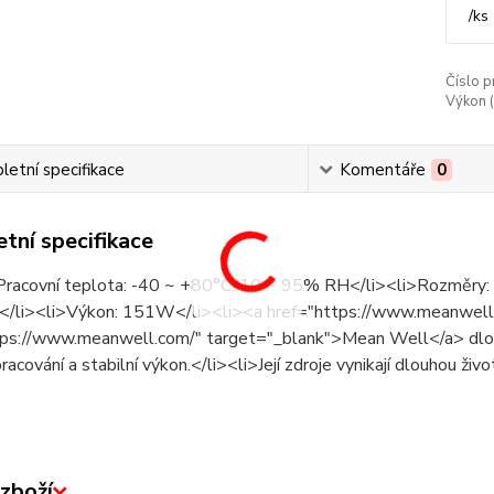
/
ks
Číslo p
Výkon (o
etní specifikace
Komentáře
0
tní specifikace
Pracovní teplota: -40 ~ +80°C, 10 ~ 95% RH</li><li>Rozměr
li><li>Výkon: 151W</li><li><a href="https://www.meanwell-
tps://www.meanwell.com/" target="_blank">Mean Well</a> dlou
pracování a stabilní výkon.</li><li>Její zdroje vynikají dlouhou živ
zboží