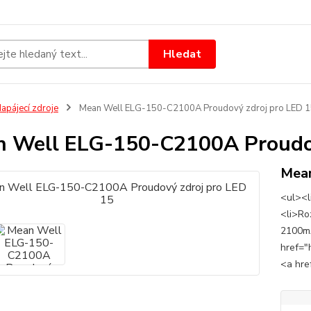
Hledat
apájecí zdroje
Mean Well ELG-150-C2100A Proudový zdroj pro LED 
 Well ELG-150-C2100A Proudov
Mea
<ul><l
<li>Ro
2100mA
href="
<a href