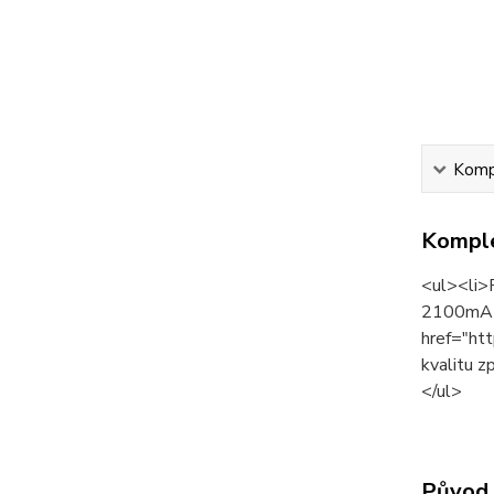
Kompl
Komple
<ul><li>
2100mA</
href="ht
kvalitu z
</ul>
Původ 