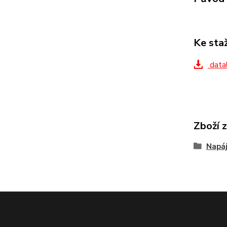
Ke sta
datal
Zboží 
Napáj