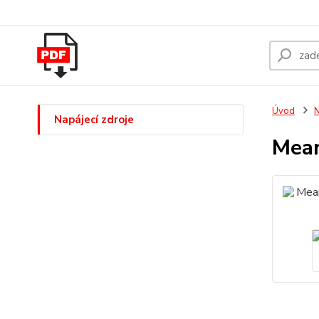
Úvod
N
Napájecí zdroje
Mean