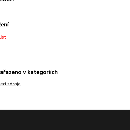
žení
ist
zařazeno v kategoriích
ecí zdroje