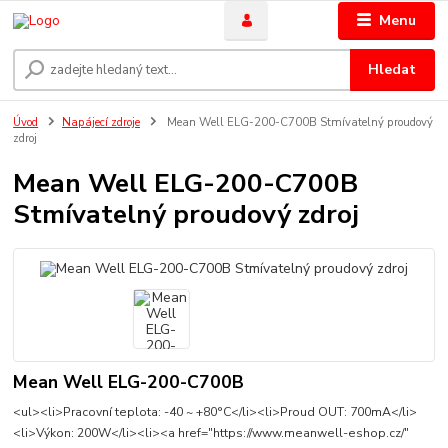
Menu
Hledat
Úvod
Napájecí zdroje
Mean Well ELG-200-C700B Stmívatelný proudový
zdroj
Mean Well ELG-200-C700B
Stmívatelný proudový zdroj
Mean Well ELG-200-C700B
<ul><li>Pracovní teplota: -40 ~ +80°C</li><li>Proud OUT: 700mA</li>
<li>Výkon: 200W</li><li><a href="https://www.meanwell-eshop.cz/"