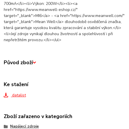
700mA</li><li>Výkon: 200W</li><li><a
href="https://www.meanwell-eshop.cz/"
target="_blank">MI6</a> - <a href="https://www.meanwell.com/"
target="_blank">Mean Well</a> dlouhodobě osvědčená značka,
která garantuje vysokou kvalitu zpracování a stabilní výkon.</li>
<li>Její zdroje vynikají dlouhou životností a spolehlivostí i při
nepřetržitém provozu.</li></ul>
Původ zboží
Ke stažení
datalist
Zboží zařazeno v kategoriích
Napájecí zdroje