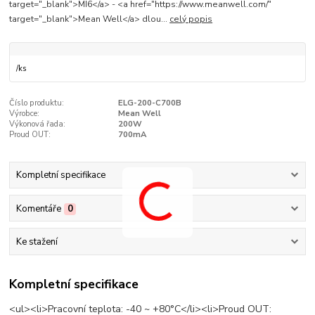
target="_blank">MI6</a> - <a href="https://www.meanwell.com/"
target="_blank">Mean Well</a> dlou...
celý popis
/
ks
Číslo produktu:
ELG-200-C700B
Výrobce:
Mean Well
Výkonová řada:
200W
Proud OUT:
700mA
Kompletní specifikace
Komentáře
0
Ke stažení
Kompletní specifikace
<ul><li>Pracovní teplota: -40 ~ +80°C</li><li>Proud OUT: