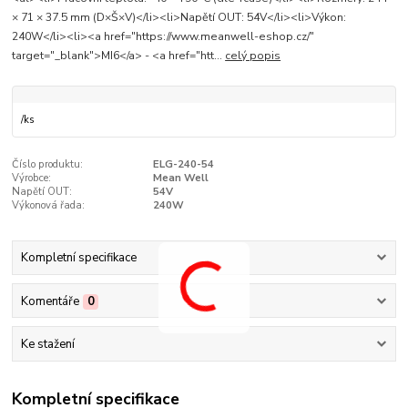
× 71 × 37.5 mm (D×Š×V)</li><li>Napětí OUT: 54V</li><li>Výkon:
240W</li><li><a href="https://www.meanwell-eshop.cz/"
target="_blank">MI6</a> - <a href="htt...
celý popis
/
ks
Číslo produktu:
ELG-240-54
Výrobce:
Mean Well
Napětí OUT:
54V
Výkonová řada:
240W
Kompletní specifikace
Komentáře
0
Ke stažení
Kompletní specifikace