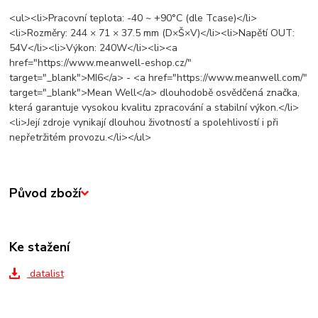
<ul><li>Pracovní teplota: -40 ~ +90°C (dle Tcase)</li>
<li>Rozměry: 244 × 71 × 37.5 mm (D×Š×V)</li><li>Napětí OUT:
54V</li><li>Výkon: 240W</li><li><a
href="https://www.meanwell-eshop.cz/"
target="_blank">MI6</a> - <a href="https://www.meanwell.com/"
target="_blank">Mean Well</a> dlouhodobě osvědčená značka,
která garantuje vysokou kvalitu zpracování a stabilní výkon.</li>
<li>Její zdroje vynikají dlouhou životností a spolehlivostí i při
nepřetržitém provozu.</li></ul>
Původ zboží
Ke stažení
datalist