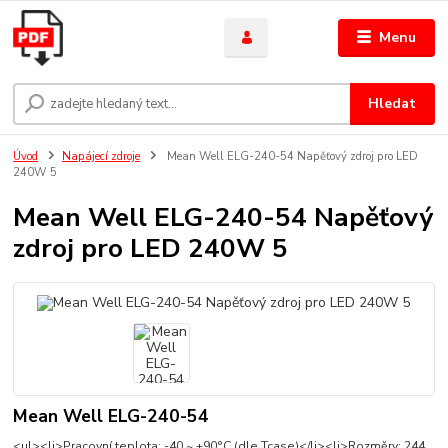
Menu
Hledat
Úvod
Napájecí zdroje
Mean Well ELG-240-54 Napěťový zdroj pro LED
240W 5
Mean Well ELG-240-54 Napěťový
zdroj pro LED 240W 5
Mean Well ELG-240-54
<ul><li>Pracovní teplota: -40 ~ +90°C (dle Tcase)</li><li>Rozměry: 244