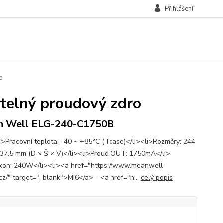
Přihlášení
o
elný proudový zdro
n Well ELG-240-C1750B
i>Pracovní teplota: -40 ~ +85°C (Tcase)</li><li>Rozměry: 244
 37.5 mm (D × Š × V)</li><li>Proud OUT: 1750mA</li>
kon: 240W</li><li><a href="https://www.meanwell-
cz/" target="_blank">MI6</a> - <a href="h...
celý popis