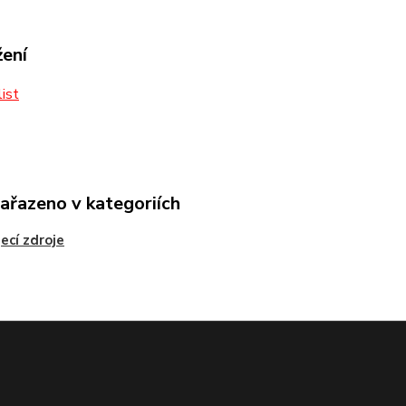
žení
ist
zařazeno v kategoriích
ecí zdroje