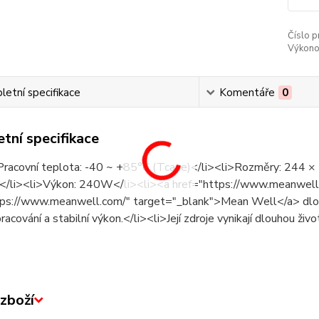
Číslo p
Výkono
etní specifikace
Komentáře
0
tní specifikace
Pracovní teplota: -40 ~ +85°C (Tcase)</li><li>Rozměry: 244 ×
li><li>Výkon: 240W</li><li><a href="https://www.meanwell-
tps://www.meanwell.com/" target="_blank">Mean Well</a> dlou
pracování a stabilní výkon.</li><li>Její zdroje vynikají dlouhou živ
zboží