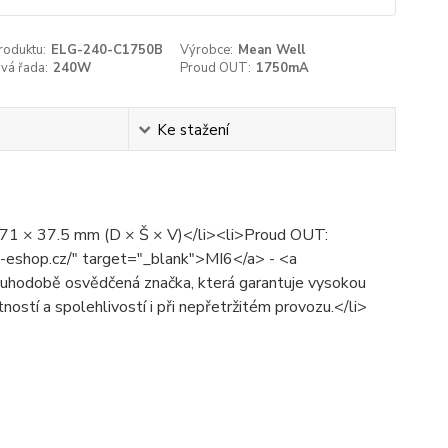
roduktu:
ELG-240-C1750B
Výrobce:
Mean Well
vá řada:
240W
Proud OUT:
1750mA
Ke stažení
 71 × 37.5 mm (D × Š × V)</li><li>Proud OUT:
eshop.cz/" target="_blank">MI6</a> - <a
hodobě osvědčená značka, která garantuje vysokou
otností a spolehlivostí i při nepřetržitém provozu.</li>