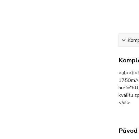
Kompl
Komple
<ul><li>
1750mA</
href="ht
kvalitu z
</ul>
Původ 