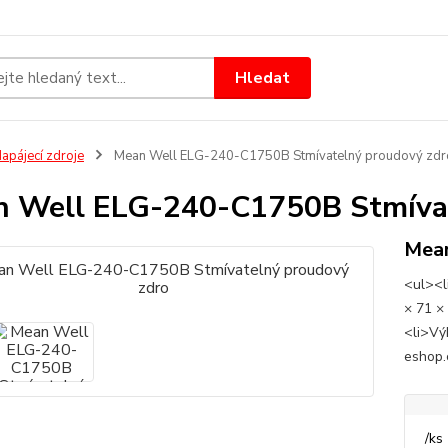
Hledat
apájecí zdroje
Mean Well ELG-240-C1750B Stmívatelný proudový zdr
 Well ELG-240-C1750B Stmívat
Mea
<ul><l
× 71 ×
<li>Vý
eshop.
/
ks