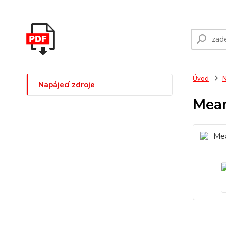
Úvod
N
Napájecí zdroje
Mean