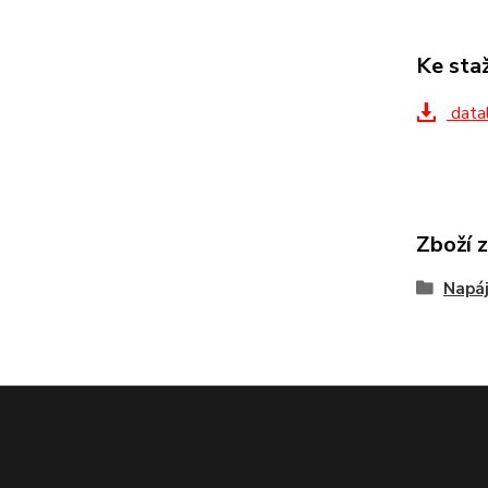
Ke sta
datal
Zboží 
Napáj