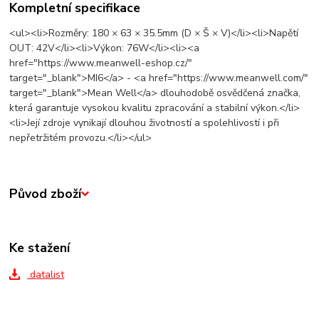
Kompletní specifikace
<ul><li>Rozměry: 180 × 63 × 35.5mm (D × Š × V)</li><li>Napětí
OUT: 42V</li><li>Výkon: 76W</li><li><a
href="https://www.meanwell-eshop.cz/"
target="_blank">MI6</a> - <a href="https://www.meanwell.com/"
target="_blank">Mean Well</a> dlouhodobě osvědčená značka,
která garantuje vysokou kvalitu zpracování a stabilní výkon.</li>
<li>Její zdroje vynikají dlouhou životností a spolehlivostí i při
nepřetržitém provozu.</li></ul>
Původ zboží
Ke stažení
datalist