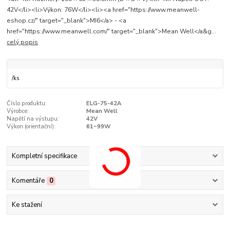
42V</li><li>Výkon: 76W</li><li><a href="https://www.meanwell-
eshop.cz/" target="_blank">MI6</a> - <a
href="https://www.meanwell.com/" target="_blank">Mean Well</a&g...
celý popis
/
ks
Číslo produktu:
ELG-75-42A
Výrobce:
Mean Well
Napětí na výstupu:
42V
Výkon (orientační­):
61~99W
Kompletní specifikace
Komentáře
0
Ke stažení