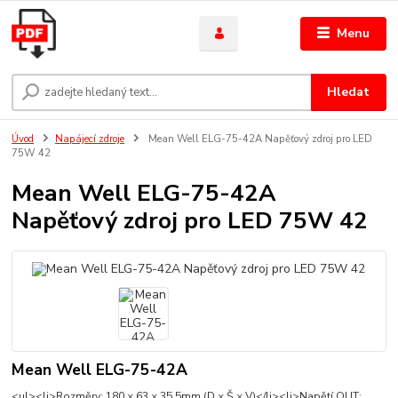
Menu
Hledat
Úvod
Napájecí zdroje
Mean Well ELG-75-42A Napěťový zdroj pro LED
75W 42
Mean Well ELG-75-42A
Napěťový zdroj pro LED 75W 42
Mean Well ELG-75-42A
<ul><li>Rozměry: 180 × 63 × 35.5mm (D × Š × V)</li><li>Napětí OUT: