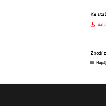
Ke sta
datal
Zboží 
Napáj