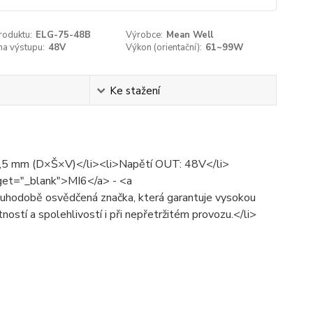
roduktu:
ELG-75-48B
Výrobce:
Mean Well
na výstupu:
48V
Výkon (orientační­):
61~99W
Ke stažení
5,5 mm (D×Š×V)</li><li>Napětí OUT: 48V</li>
get="_blank">MI6</a> - <a
hodobě osvědčená značka, která garantuje vysokou
otností a spolehlivostí i při nepřetržitém provozu.</li>