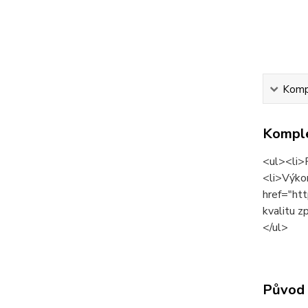
Kompl
Komple
<ul><li>
<li>Výko
href="ht
kvalitu z
</ul>
Původ 