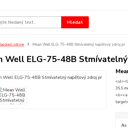
Hledat
apájecí zdroje
Mean Well ELG-75-48B Stmívatelný napěťový zdroj pr
 Well ELG-75-48B Stmívatelný 
Mea
<ul><l
35,5 m
<li><a
target
/
ks