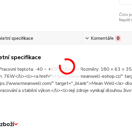
Číslo p
Napětí 
etní specifikace
Komentáře
0
tní specifikace
Pracovní teplota: -40 ~ +80°C</li><li>Rozměry: 180 × 63 × 3
n: 76W</li><li><a href="https://www.meanwell-eshop.cz/" tar
tps://www.meanwell.com/" target="_blank">Mean Well</a> dlou
pracování a stabilní výkon.</li><li>Její zdroje vynikají dlouhou živ
zboží