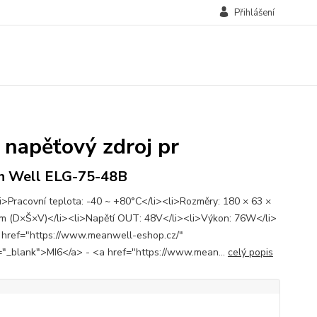
Přihlášení
napěťový zdroj pr
n Well ELG-75-48B
i>Pracovní teplota: -40 ~ +80°C</li><li>Rozměry: 180 × 63 ×
m (D×Š×V)</li><li>Napětí OUT: 48V</li><li>Výkon: 76W</li>
 href="https://www.meanwell-eshop.cz/"
="_blank">MI6</a> - <a href="https://www.mean...
celý popis