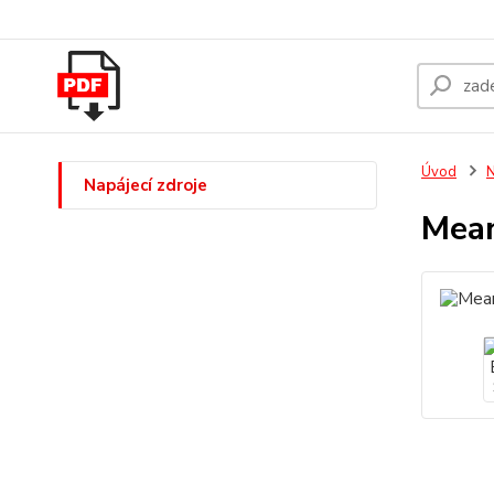
Úvod
N
Napájecí zdroje
Mean