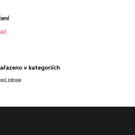
žení
ist
zařazeno v kategoriích
ecí zdroje