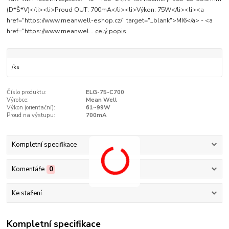
(D*Š*V)</li><li>Proud OUT: 700mA</li><li>Výkon: 75W</li><li><a
href="https://www.meanwell-eshop.cz/" target="_blank">MI6</a> - <a
href="https://www.meanwel...
celý popis
/
ks
Číslo produktu:
ELG-75-C700
Výrobce:
Mean Well
Výkon (orientační­):
61~99W
Proud na výstupu:
700mA
Kompletní specifikace
Komentáře
0
Ke stažení
Kompletní specifikace