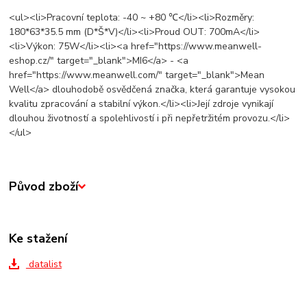
<ul><li>Pracovní teplota: -40 ~ +80 ℃</li><li>Rozměry:
180*63*35.5 mm (D*Š*V)</li><li>Proud OUT: 700mA</li>
<li>Výkon: 75W</li><li><a href="https://www.meanwell-
eshop.cz/" target="_blank">MI6</a> - <a
href="https://www.meanwell.com/" target="_blank">Mean
Well</a> dlouhodobě osvědčená značka, která garantuje vysokou
kvalitu zpracování a stabilní výkon.</li><li>Její zdroje vynikají
dlouhou životností a spolehlivostí i při nepřetržitém provozu.</li>
</ul>
Původ zboží
Ke stažení
datalist