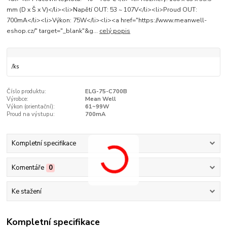
mm (D x Š x V)</li><li>Napětí OUT: 53 ~ 107V</li><li>Proud OUT:
700mA</li><li>Výkon: 75W</li><li><a href="https://www.meanwell-
eshop.cz/" target="_blank"&g...
celý popis
/
ks
Číslo produktu:
ELG-75-C700B
Výrobce:
Mean Well
Výkon (orientační­):
61~99W
Proud na výstupu:
700mA
Kompletní specifikace
Komentáře
0
Ke stažení
Kompletní specifikace