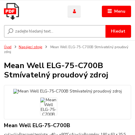
Menu
Hledat
Úvod
Napájecí zdroje
Mean Well ELG-75-C700B Stmívatelný proudový
zdroj
Mean Well ELG-75-C700B
Stmívatelný proudový zdroj
Mean Well ELG-75-C700B
<ul><li>Pracovní teplota: -40 ~ +80℃</li><li>Rozměry: 180 x 63 x 35.5