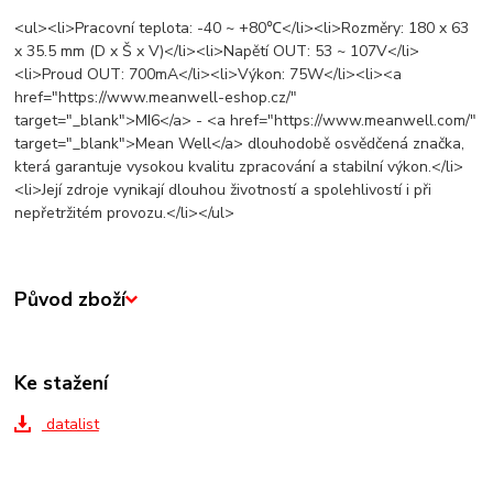
<ul><li>Pracovní teplota: -40 ~ +80℃</li><li>Rozměry: 180 x 63
x 35.5 mm (D x Š x V)</li><li>Napětí OUT: 53 ~ 107V</li>
<li>Proud OUT: 700mA</li><li>Výkon: 75W</li><li><a
href="https://www.meanwell-eshop.cz/"
target="_blank">MI6</a> - <a href="https://www.meanwell.com/"
target="_blank">Mean Well</a> dlouhodobě osvědčená značka,
která garantuje vysokou kvalitu zpracování a stabilní výkon.</li>
<li>Její zdroje vynikají dlouhou životností a spolehlivostí i při
nepřetržitém provozu.</li></ul>
Původ zboží
Ke stažení
datalist