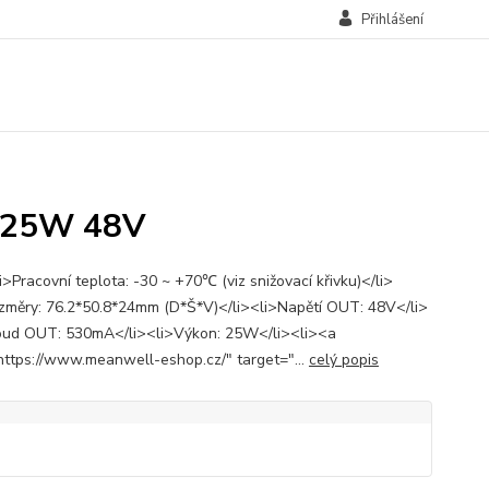
Přihlášení
B 25W 48V
i>Pracovní teplota: -30 ~ +70℃ (viz snižovací křivku)</li>
změry: 76.2*50.8*24mm (D*Š*V)</li><li>Napětí OUT: 48V</li>
oud OUT: 530mA</li><li>Výkon: 25W</li><li><a
https://www.meanwell-eshop.cz/" target="...
celý popis