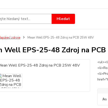
Hledat
apájecí zdroje
Mean Well EPS-25-48 Zdroj na PCB 25W 48V
 Well EPS-25-48 Zdroj na PC
<ul><l
<li>Ro
<li>Pr
href="
/
ks