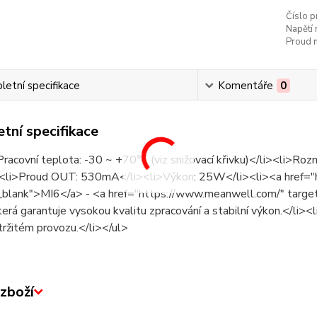
Číslo p
Napětí 
Proud n
etní specifikace
Komentáře
0
tní specifikace
Pracovní teplota: -30 ~ +70℃ (viz snižovací křivku)</li><li>
<li>Proud OUT: 530mA</li><li>Výkon: 25W</li><li><a href="
_blank">MI6</a> - <a href="https://www.meanwell.com/" tar
terá garantuje vysokou kvalitu zpracování a stabilní výkon.</li><li>
tržitém provozu.</li></ul>
zboží