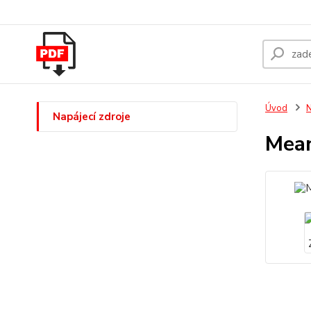
Úvod
N
Napájecí zdroje
Mean