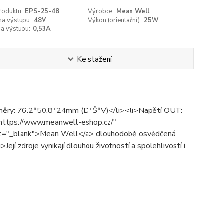
roduktu:
EPS-25-48
Výrobce:
Mean Well
na výstupu:
48V
Výkon (orientační­):
25W
a výstupu:
0,53A
Ke stažení
Rozměry: 76.2*50.8*24mm (D*Š*V)</li><li>Napětí OUT:
https://www.meanwell-eshop.cz/"
get="_blank">Mean Well</a> dlouhodobě osvědčená
Její zdroje vynikají dlouhou životností a spolehlivostí i