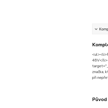
Kompl
Komple
<ul><li>
48V</li>
target="
značka, k
při nepře
Původ 