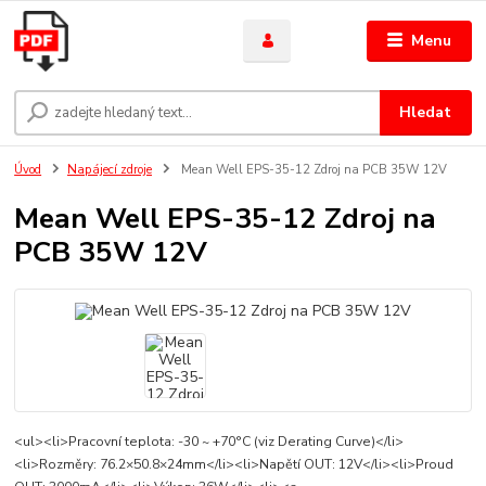
Menu
Hledat
Úvod
Napájecí zdroje
Mean Well EPS-35-12 Zdroj na PCB 35W 12V
Mean Well EPS-35-12 Zdroj na
PCB 35W 12V
<ul><li>Pracovní teplota: -30 ~ +70°C (viz Derating Curve)</li>
<li>Rozměry: 76.2×50.8×24mm</li><li>Napětí OUT: 12V</li><li>Proud