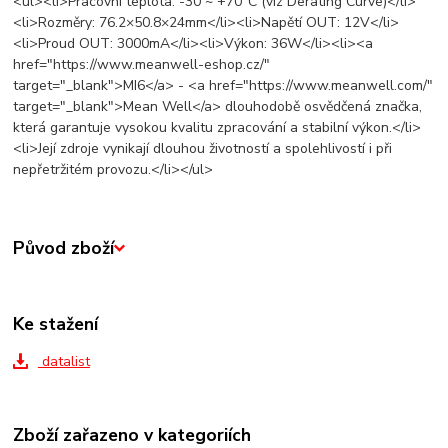
<ul><li>Pracovní teplota: -30 ~ +70°C (viz Derating Curve)</li>
<li>Rozměry: 76.2×50.8×24mm</li><li>Napětí OUT: 12V</li>
<li>Proud OUT: 3000mA</li><li>Výkon: 36W</li><li><a
href="https://www.meanwell-eshop.cz/"
target="_blank">MI6</a> - <a href="https://www.meanwell.com/"
target="_blank">Mean Well</a> dlouhodobě osvědčená značka,
která garantuje vysokou kvalitu zpracování a stabilní výkon.</li>
<li>Její zdroje vynikají dlouhou životností a spolehlivostí i při
nepřetržitém provozu.</li></ul>
Původ zboží
Ke stažení
datalist
Zboží zařazeno v kategoriích