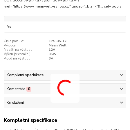
OUT: 3000mA</li><li>Výkon: 36W</li><li><a
href="https://www.meanwell-eshop.cz/" target="_blank"&...
celý popis
/
ks
Číslo produktu:
EPS-35-12
Výrobce:
Mean Well
Napětí na výstupu:
12V
Výkon (orientační­):
35W
Proud na výstupu:
3A
Kompletní specifikace
Komentáře
0
Ke stažení
Kompletní specifikace