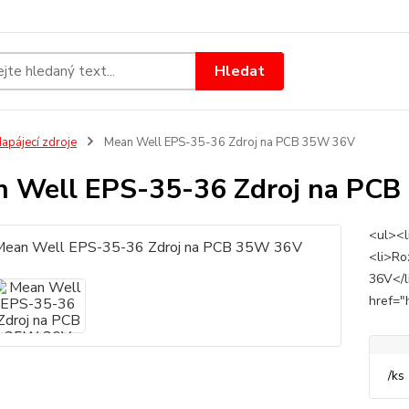
Hledat
apájecí zdroje
Mean Well EPS-35-36 Zdroj na PCB 35W 36V
 Well EPS-35-36 Zdroj na PC
<ul><li
<li>Ro
36V</l
href="
/
ks