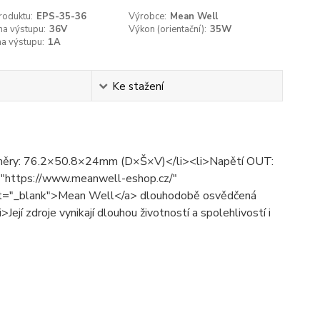
roduktu:
EPS-35-36
Výrobce:
Mean Well
na výstupu:
36V
Výkon (orientační­):
35W
a výstupu:
1A
Ke stažení
Rozměry: 76.2×50.8×24mm (D×Š×V)</li><li>Napětí OUT:
"https://www.meanwell-eshop.cz/"
get="_blank">Mean Well</a> dlouhodobě osvědčená
Její zdroje vynikají dlouhou životností a spolehlivostí i