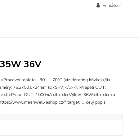
Přihlášení
B 35W 36V
>Pracovní teplota: -30 ~ +70°C (viz derating křivka)</li>
změry: 76.2×50.8×24mm (D×Š×V)</li><li>Napětí OUT:
i><li>Proud OUT: 1000mA</li><li>Výkon: 36W</li><li><a
https://www.meanwell-eshop.cz/" target=...
celý popis