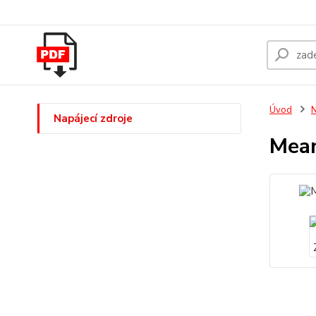
Úvod
N
Napájecí zdroje
Mean