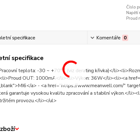
Číslo p
Napětí 
Proud n
etní specifikace
Komentáře
0
tní specifikace
Pracovní teplota: -30 ~ +70°C (viz derating křivka)</li><li>
<li>Proud OUT: 1000mA</li><li>Výkon: 36W</li><li><a href=
_blank">MI6</a> - <a href="https://www.meanwell.com/" tar
terá garantuje vysokou kvalitu zpracování a stabilní výkon.</li><li>
tržitém provozu.</li></ul>
zboží