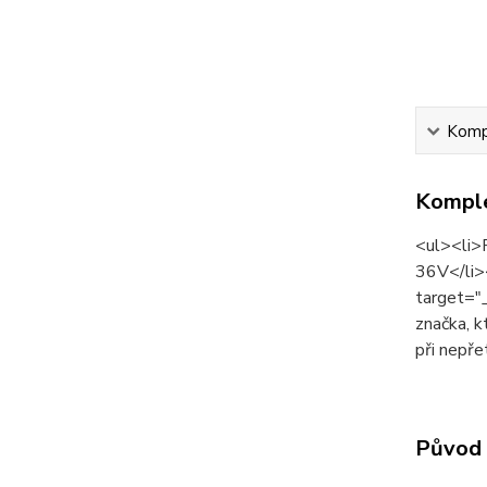
Kompl
Komple
<ul><li>
36V</li>
target="
značka, k
při nepře
Původ 