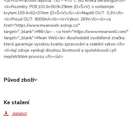
<ul><li>Pracovní teplota: -30 ~ +70°C (viz křivka deratingu)</li>
<li>Rozměry: PCB:101.6×50.8×29mm (D×Š×V); s volitelným
krytem:103.4×62×37mm (D×Š×V)</li><li>Napětí OUT: 3,3V</li>
<li>Proud OUT: 8000mA</li><li>Výkon: 26W</li><li><a
href="https://www.meanwell-eshop.cz/"
target="_blank">MI6</a> - <a href="https://www.meanwell.com/"
target="_blank">Mean Well</a> dlouhodobě osvědčená značka,
která garantuje vysokou kvalitu zpracování a stabilní výkon.</li>
<li>Její zdroje vynikají dlouhou životností a spolehlivostí i při
nepřetržitém provozu.</li></ul>
Původ zboží
Ke stažení
datalist