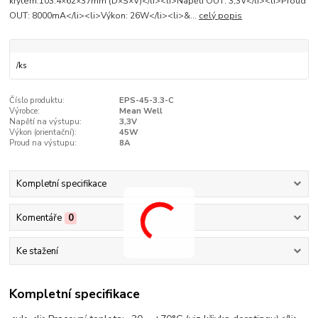
krytem:103.4×62×37mm (D×Š×V)</li><li>Napětí OUT: 3,3V</li><li>Proud
OUT: 8000mA</li><li>Výkon: 26W</li><li>&...
celý popis
/
ks
Číslo produktu:
EPS-45-3.3-C
Výrobce:
Mean Well
Napětí na výstupu:
3,3V
Výkon (orientační­):
45W
Proud na výstupu:
8A
Kompletní specifikace
Komentáře
0
Ke stažení
Kompletní specifikace