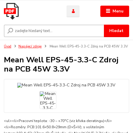
Menu
Hledat
Úvod
Napájecí zdroje
Mean Well EPS-45-3.3-C Zdroj na PCB 45W 3.3V
Mean Well EPS-45-3.3-C Zdroj
na PCB 45W 3.3V
<ul><li>Pracovní teplota: -30 ~ +70°C (viz křivka deratingu)</li>
<li>Rozměry: PCB:101.6×50.8×29mm (D×Š×V); s volitelným