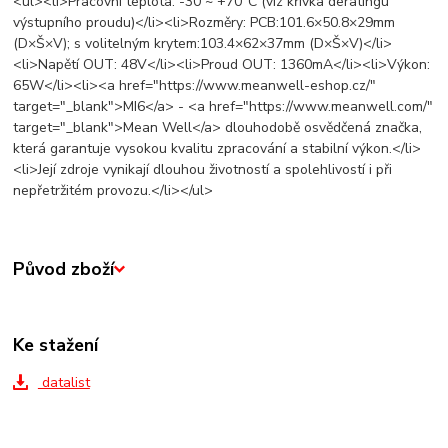
<ul><li>Pracovní teplota: -30 ~ +70°C (viz křivka deratingu
výstupního proudu)</li><li>Rozměry: PCB:101.6×50.8×29mm
(D×Š×V); s volitelným krytem:103.4×62×37mm (D×Š×V)</li>
<li>Napětí OUT: 48V</li><li>Proud OUT: 1360mA</li><li>Výkon:
65W</li><li><a href="https://www.meanwell-eshop.cz/"
target="_blank">MI6</a> - <a href="https://www.meanwell.com/"
target="_blank">Mean Well</a> dlouhodobě osvědčená značka,
která garantuje vysokou kvalitu zpracování a stabilní výkon.</li>
<li>Její zdroje vynikají dlouhou životností a spolehlivostí i při
nepřetržitém provozu.</li></ul>
Původ zboží
Ke stažení
datalist