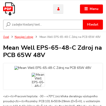
Menu
Hledat
Úvod
Napájecí zdroje
Mean Well EPS-65-48-C Zdroj na PCB 65W 48V
Mean Well EPS-65-48-C Zdroj na
PCB 65W 48V
<ul><li>Pracovní teplota: -30 ~ +70°C (viz křivka deratingu výstupního
proudu)</li><li>Rozměry: PCB:101.6×50.8×29mm (D×Š×V); s volitelným