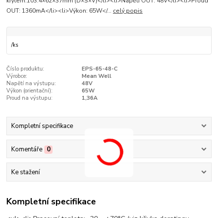
krytem:103.4×62×37mm (D×Š×V)</li><li>Napětí OUT: 48V</li><li>Proud
OUT: 1360mA</li><li>Výkon: 65W</...
celý popis
/
ks
Číslo produktu:
EPS-65-48-C
Výrobce:
Mean Well
Napětí na výstupu:
48V
Výkon (orientační­):
65W
Proud na výstupu:
1,36A
Kompletní specifikace
Komentáře
0
Ke stažení
Kompletní specifikace