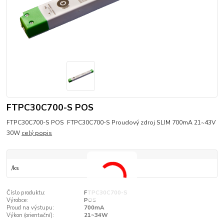
FTPC30C700-S POS
FTPC30C700-S POS FTPC30C700-S Proudový zdroj SLIM 700mA 21~43V
30W
celý popis
/
ks
Číslo produktu:
FTPC30C700-S
Výrobce:
POS
Proud na výstupu:
700mA
Výkon (orientační):
21~34W