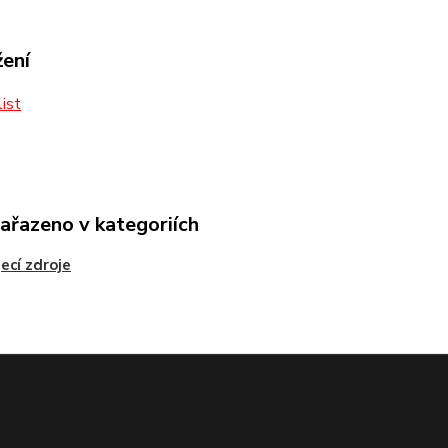
žení
ist
zařazeno v kategoriích
ecí zdroje