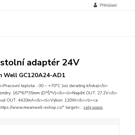
Přihlášení
tolní adaptér 24V
n Well GC120A24-AD1
>Pracovní teplota: -30 ~ +70°C (viz derating křivka)</li>
změry: 167*67*35mm (D*Š*V)</li><li>Napětí OUT: 27,2V</li>
oud OUT: 4420mA</li><li>Výkon: 120W</li><li><a
https://www.meanwell-eshop.cz/" target=...
celý popis