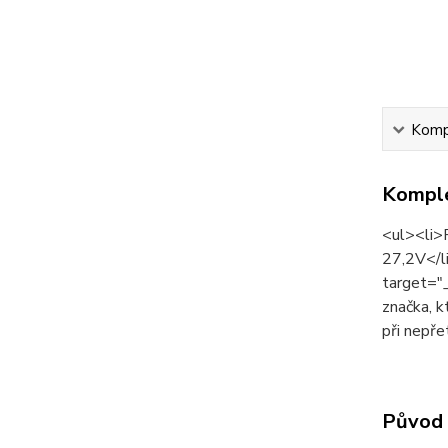
Kompl
Komple
<ul><li>
27,2V</l
target="
značka, k
při nepře
Původ 