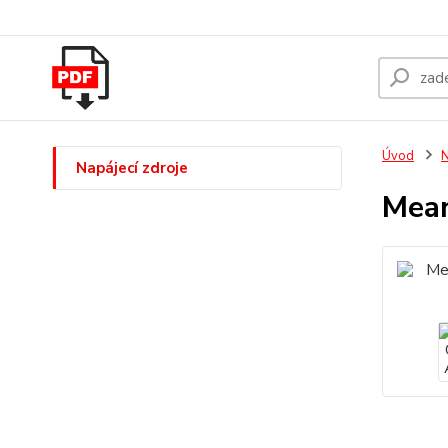
Úvod
N
Napájecí zdroje
Mean