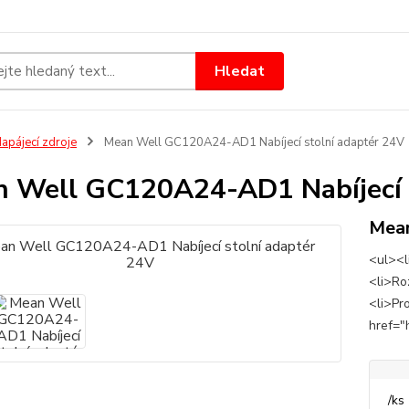
Hledat
apájecí zdroje
Mean Well GC120A24-AD1 Nabíjecí stolní adaptér 24V
 Well GC120A24-AD1 Nabíjecí s
Mea
<ul><li
<li>Ro
<li>Pr
href="
/
ks