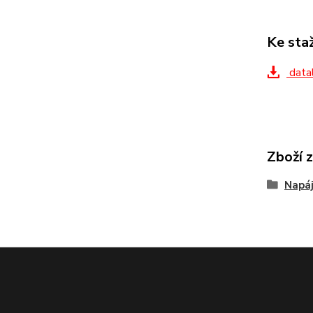
Ke sta
datal
Zboží 
Napáj