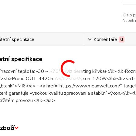
Číslo p
Napětí 
etní specifikace
Komentáře
0
tní specifikace
Pracovní teplota: -30 ~ +70°C (viz derating křivka)</li><li>
i><li>Proud OUT: 4420mA</li><li>Výkon: 120W</li><li><a hr
_blank">MI6</a> - <a href="https://www.meanwell.com/" tar
terá garantuje vysokou kvalitu zpracování a stabilní výkon.</li><li>
tržitém provozu.</li></ul>
zboží