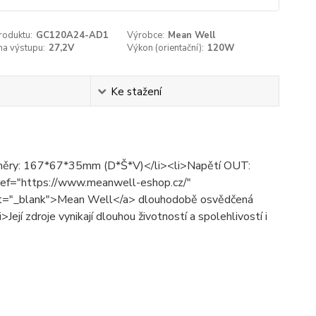
roduktu:
GC120A24-AD1
Výrobce:
Mean Well
na výstupu:
27,2V
Výkon (orientační):
120W
Ke stažení
Rozměry: 167*67*35mm (D*Š*V)</li><li>Napětí OUT:
ef="https://www.meanwell-eshop.cz/"
get="_blank">Mean Well</a> dlouhodobě osvědčená
Její zdroje vynikají dlouhou životností a spolehlivostí i