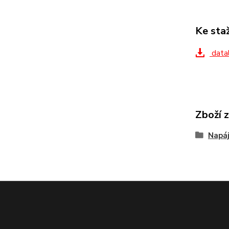
Ke sta
datal
Zboží 
Napáj