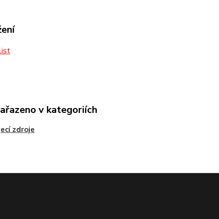
žení
ist
zařazeno v kategoriích
ecí zdroje