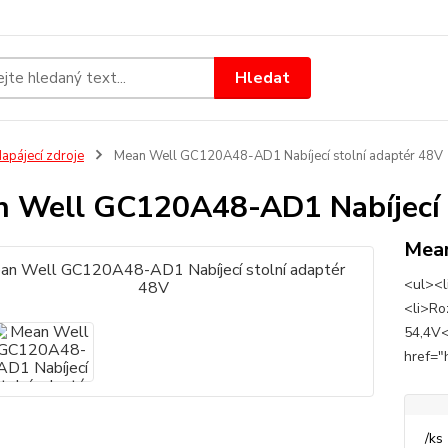
Hledat
apájecí zdroje
Mean Well GC120A48-AD1 Nabíjecí stolní adaptér 48V
 Well GC120A48-AD1 Nabíjecí s
Mea
<ul><li
<li>Ro
54,4V<
href="
/
ks