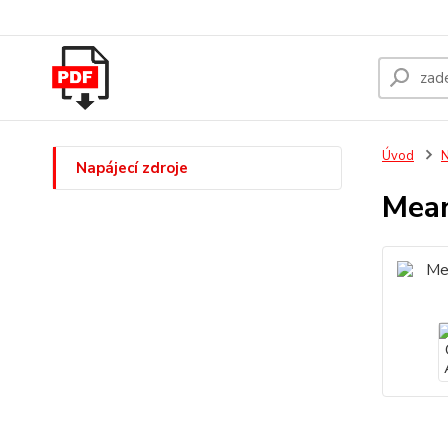
Úvod
N
Napájecí zdroje
Mean