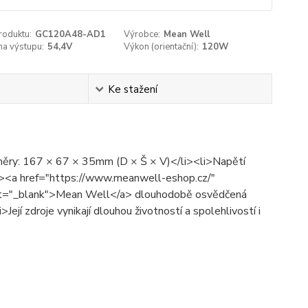
roduktu:
GC120A48-AD1
Výrobce:
Mean Well
na výstupu:
54,4V
Výkon (orientační):
120W
Ke stažení
změry: 167 × 67 × 35mm (D × Š × V)</li><li>Napětí
<a href="https://www.meanwell-eshop.cz/"
get="_blank">Mean Well</a> dlouhodobě osvědčená
Její zdroje vynikají dlouhou životností a spolehlivostí i