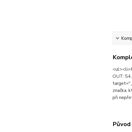
Kompl
Komple
<ul><li>P
OUT: 54,
target="
značka, k
při nepře
Původ 