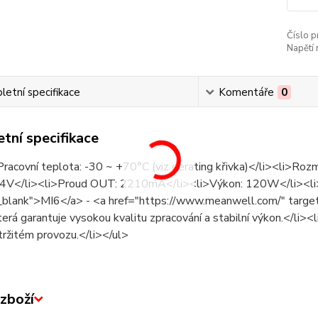
Číslo p
Napětí 
etní specifikace
Komentáře
0
tní specifikace
racovní teplota: -30 ~ +70°C (viz derating křivka)</li><li>Ro
4V</li><li>Proud OUT: 2210mA</li><li>Výkon: 120W</li><li>
_blank">MI6</a> - <a href="https://www.meanwell.com/" tar
terá garantuje vysokou kvalitu zpracování a stabilní výkon.</li><li>
tržitém provozu.</li></ul>
zboží