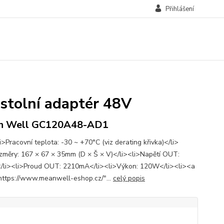
Přihlášení
tolní adaptér 48V
n Well GC120A48-AD1
>Pracovní teplota: -30 ~ +70°C (viz derating křivka)</li>
změry: 167 × 67 × 35mm (D × Š × V)</li><li>Napětí OUT:
/li><li>Proud OUT: 2210mA</li><li>Výkon: 120W</li><li><a
https://www.meanwell-eshop.cz/"...
celý popis