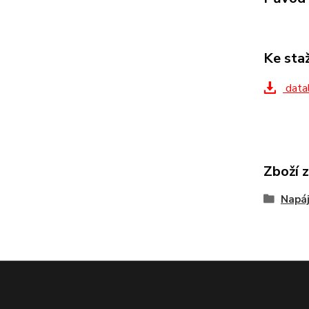
Ke sta
datal
Zboží 
Napáj