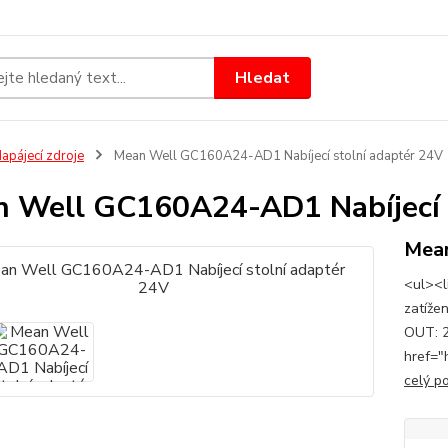
Hledat
apájecí zdroje
Mean Well GC160A24-AD1 Nabíjecí stolní adaptér 24V
 Well GC160A24-AD1 Nabíjecí s
Mea
<ul><l
zatíže
OUT: 2
href="
celý p