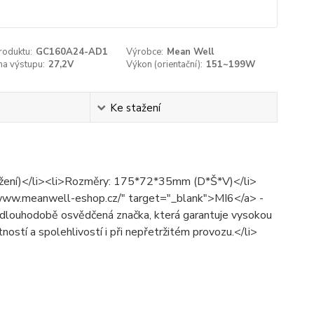
roduktu:
GC160A24-AD1
Výrobce:
Mean Well
na výstupu:
27,2V
Výkon (orientační):
151~199W
Ke stažení
atížení)</li><li>Rozměry: 175*72*35mm (D*Š*V)</li>
/www.meanwell-eshop.cz/" target="_blank">MI6</a> -
louhodobě osvědčená značka, která garantuje vysokou
otností a spolehlivostí i při nepřetržitém provozu.</li>