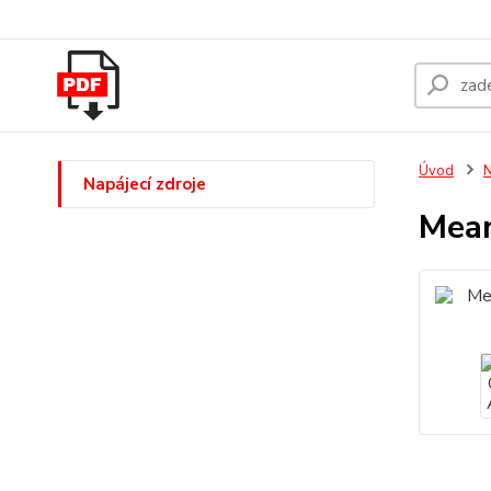
Úvod
N
Napájecí zdroje
Mean