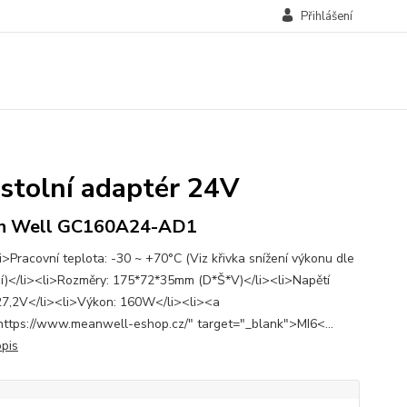
Přihlášení
tolní adaptér 24V
n Well GC160A24-AD1
i>Pracovní teplota: -30 ~ +70°C (Viz křivka snížení výkonu dle
ní)</li><li>Rozměry: 175*72*35mm (D*Š*V)</li><li>Napětí
7,2V</li><li>Výkon: 160W</li><li><a
https://www.meanwell-eshop.cz/" target="_blank">MI6<...
opis