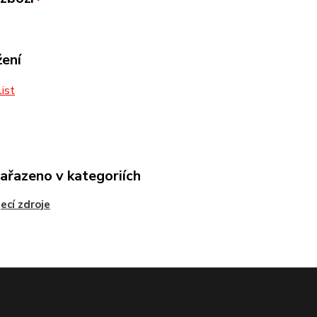
žení
ist
zařazeno v kategoriích
ecí zdroje