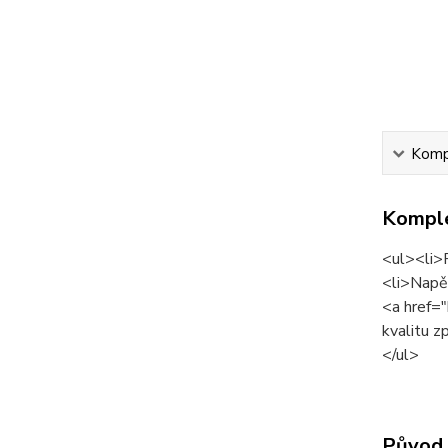
Kompl
Komple
<ul><li>P
<li>Napě
<a href=
kvalitu z
</ul>
Původ 