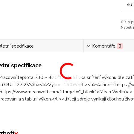
/
ks
Číslo p
Napětí 
etní specifikace
Komentáře
0
tní specifikace
racovní teplota: -30 ~ +70°C (Viz křivka snížení výkonu dle z
tí OUT: 27,2V</li><li>Výkon: 160W</li><li><a href="https:/
"https://www.meanwell.com/" target="_blank">Mean Well</a> d
pracování a stabilní výkon.</li><li>Její zdroje vynikají dlouhou živ
zboží