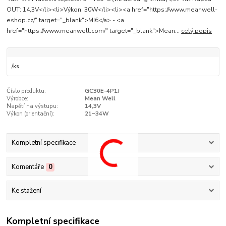
OUT: 14,3V</li><li>Výkon: 30W</li><li><a href="https://www.meanwell-
eshop.cz/" target="_blank">MI6</a> - <a
href="https://www.meanwell.com/" target="_blank">Mean...
celý popis
/
ks
Číslo produktu:
GC30E-4P1J
Výrobce:
Mean Well
Napětí na výstupu:
14,3V
Výkon (orientační):
21~34W
Kompletní specifikace
Komentáře
0
Ke stažení
Kompletní specifikace