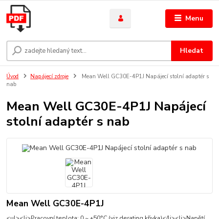
Menu
Hledat
Úvod
Napájecí zdroje
Mean Well GC30E-4P1J Napájecí stolní adaptér s
nab
Mean Well GC30E-4P1J Napájecí
stolní adaptér s nab
Mean Well GC30E-4P1J
<ul><li>Pracovní teplota: 0 ~ +50°C (viz derating křivka)</li><li>Napětí