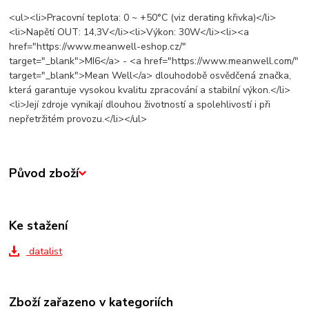
<ul><li>Pracovní teplota: 0 ~ +50°C (viz derating křivka)</li>
<li>Napětí OUT: 14,3V</li><li>Výkon: 30W</li><li><a
href="https://www.meanwell-eshop.cz/"
target="_blank">MI6</a> - <a href="https://www.meanwell.com/"
target="_blank">Mean Well</a> dlouhodobě osvědčená značka,
která garantuje vysokou kvalitu zpracování a stabilní výkon.</li>
<li>Její zdroje vynikají dlouhou životností a spolehlivostí i při
nepřetržitém provozu.</li></ul>
Původ zboží
Ke stažení
datalist
Zboží zařazeno v kategoriích