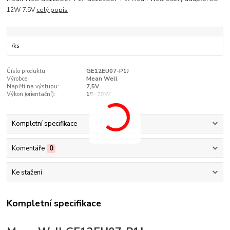
12W 7.5V
celý popis
/
ks
Číslo produktu:
GE12EU07-P1J
Výrobce:
Mean Well
Napětí na výstupu:
7,5V
Výkon (orientační):
10~20W
Kompletní specifikace
Komentáře
0
Ke stažení
Kompletní specifikace