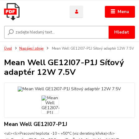
Menu
Hledat
Úvod
Napájecí zdroje
Mean Well GE12I07-P1J Síťový adaptér 12W 7.5V
Mean Well GE12I07-P1J Síťový
adaptér 12W 7.5V
Mean Well GE12I07-P1J
<ul><li>Pracovní teplota: -10 ~ +50°C (viz derating křivka)</li>