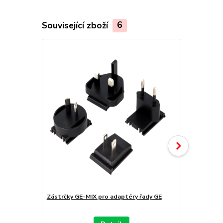
Související zboží
6
Zástrčky GE-MIX pro adaptéry řady GE
Mean Well Z
řady GE