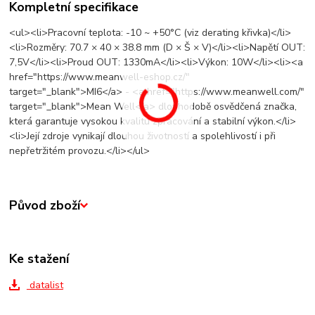
Kompletní specifikace
<ul><li>Pracovní teplota: -10 ~ +50°C (viz derating křivka)</li>
<li>Rozměry: 70.7 × 40 × 38.8 mm (D × Š × V)</li><li>Napětí OUT:
7,5V</li><li>Proud OUT: 1330mA</li><li>Výkon: 10W</li><li><a
href="https://www.meanwell-eshop.cz/"
target="_blank">MI6</a> - <a href="https://www.meanwell.com/"
target="_blank">Mean Well</a> dlouhodobě osvědčená značka,
která garantuje vysokou kvalitu zpracování a stabilní výkon.</li>
<li>Její zdroje vynikají dlouhou životností a spolehlivostí i při
nepřetržitém provozu.</li></ul>
Původ zboží
Ke stažení
datalist