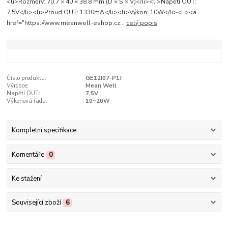
<li>Rozměry: 70.7 × 40 × 38.8 mm (D × Š × V)</li><li>Napětí OUT:
7,5V</li><li>Proud OUT: 1330mA</li><li>Výkon: 10W</li><li><a
href="https://www.meanwell-eshop.cz...
celý popis
Číslo produktu:
GE12I07-P1J
Výrobce:
Mean Well
Napětí OUT:
7,5V
Výkonová řada:
10~20W
Kompletní specifikace
Komentáře
0
Ke stažení
Související zboží
6