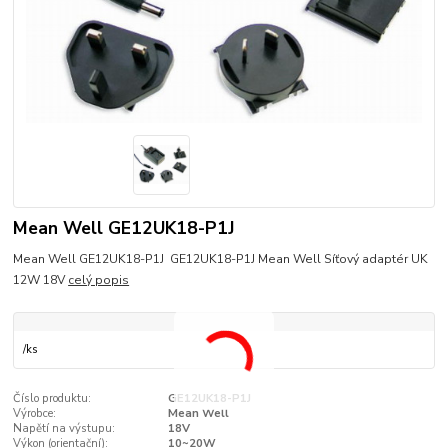
Mean Well GE12UK18-P1J
Mean Well GE12UK18-P1J GE12UK18-P1J Mean Well Síťový adaptér UK
12W 18V
celý popis
/
ks
Číslo produktu:
GE12UK18-P1J
Výrobce:
Mean Well
Napětí na výstupu:
18V
Výkon (orientační):
10~20W