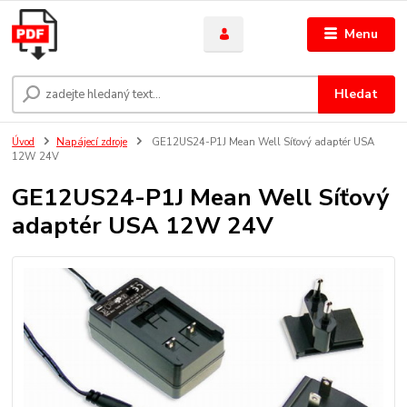
Menu
Hledat
Úvod
Napájecí zdroje
GE12US24-P1J Mean Well Síťový adaptér USA
12W 24V
GE12US24-P1J Mean Well Síťový
adaptér USA 12W 24V