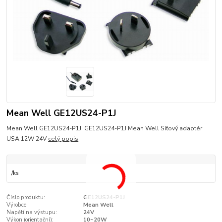
Mean Well GE12US24-P1J
Mean Well GE12US24-P1J GE12US24-P1J Mean Well Síťový adaptér
USA 12W 24V
celý popis
/
ks
Číslo produktu:
GE12US24-P1J
Výrobce:
Mean Well
Napětí na výstupu:
24V
Výkon (orientační):
10~20W