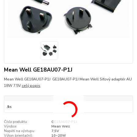
Mean Well GE18AU07-P1J
Mean Well GE18AU07-P1J GE18AU07-P1J Mean Well Síťový adaptér AU
18W 7.5V
celý popis
/
ks
Číslo produktu:
GE18AU07-P1J
Výrobce:
Mean Well
Napětí na výstupu:
7,5V
Výkon (orientační):
10~20W