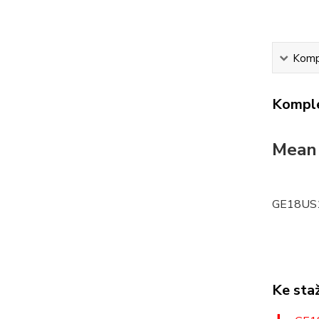
Kompl
Komple
Mean
GE18US1
Ke sta