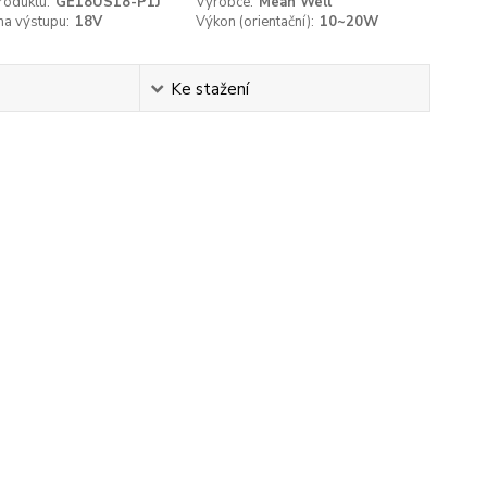
roduktu:
GE18US18-P1J
Výrobce:
Mean Well
na výstupu:
18V
Výkon (orientační):
10~20W
Ke stažení