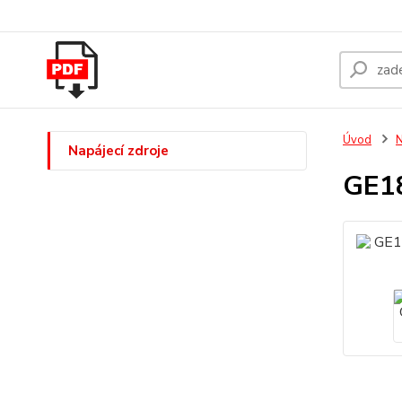
Úvod
N
Napájecí zdroje
GE18