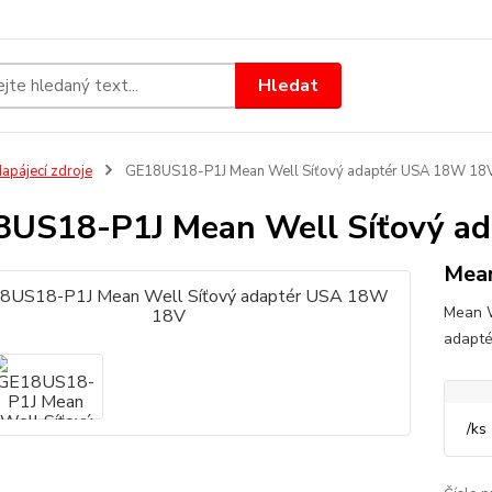
Hledat
apájecí zdroje
GE18US18-P1J Mean Well Síťový adaptér USA 18W 18
US18-P1J Mean Well Síťový a
Mea
Mean 
adapt
/
ks