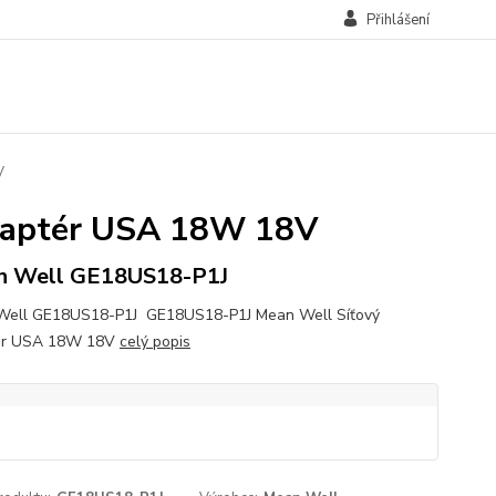
Přihlášení
V
daptér USA 18W 18V
n Well GE18US18-P1J
Well GE18US18-P1J GE18US18-P1J Mean Well Síťový
ér USA 18W 18V
celý popis