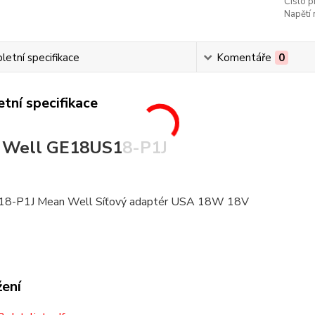
Číslo p
Napětí 
etní specifikace
Komentáře
0
tní specifikace
 Well GE18US18-P1J
8-P1J Mean Well Síťový adaptér USA 18W 18V
žení