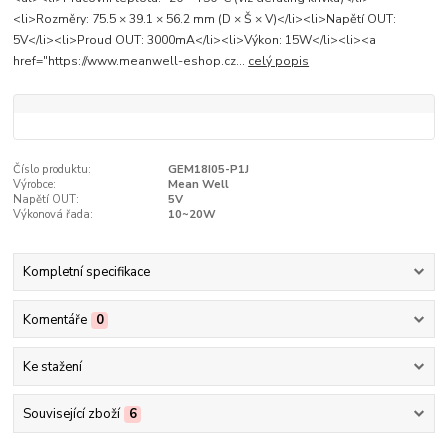
<li>Rozměry: 75.5 × 39.1 × 56.2 mm (D × Š × V)</li><li>Napětí OUT:
5V</li><li>Proud OUT: 3000mA</li><li>Výkon: 15W</li><li><a
href="https://www.meanwell-eshop.cz...
celý popis
Číslo produktu:
GEM18I05-P1J
Výrobce:
Mean Well
Napětí OUT:
5V
Výkonová řada:
10~20W
Kompletní specifikace
Komentáře
0
Ke stažení
Související zboží
6