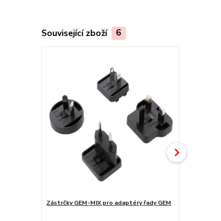
Související zboží
6
Zástrčky GEM-MIX pro adaptéry řady GEM
Zástrčky GE