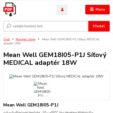
Menu
Hledat
Úvod
Napájecí zdroje
Mean Well GEM18I05-P1J Síťový MEDICAL
adaptér 18W
Mean Well GEM18I05-P1J Síťový
MEDICAL adaptér 18W
Mean Well GEM18I05-P1J
<ul><li>Pracovní teplota: -20 ~ +50°C (viz derating křivka)</li>