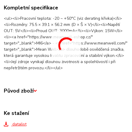
Kompletní specifikace
<ul><li>Pracovní teplota: -20 ~ +50°C (viz derating křivka)</li>
<li>Rozměry: 75.5 × 39.1 × 56.2 mm (D × Š × V)</li><li>Napětí
OUT: 5V</li><li>Proud OUT: 3000mA</li><li>Výkon: 15W</li>
<li><a href="https://www.meanwell-eshop.cz/"
target="_blank">MI6</a> - <a href="https://www.meanwell.com/"
target="_blank">Mean Well</a> dlouhodobě osvědčená značka,
která garantuje vysokou kvalitu zpracování a stabilní výkon.</li>
<li>Její zdroje vynikají dlouhou životností a spolehlivostí i při
nepřetržitém provozu.</li></ul>
Původ zboží
Ke stažení
datalist