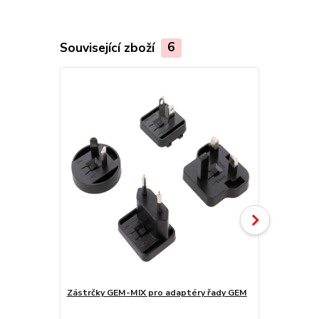
Související zboží
6
Zástrčky GEM-MIX pro adaptéry řady GEM
Zástrčky GE