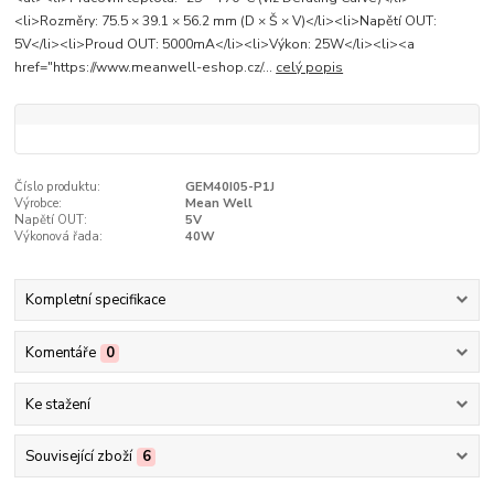
<li>Rozměry: 75.5 × 39.1 × 56.2 mm (D × Š × V)</li><li>Napětí OUT:
5V</li><li>Proud OUT: 5000mA</li><li>Výkon: 25W</li><li><a
href="https://www.meanwell-eshop.cz/...
celý popis
Číslo produktu:
GEM40I05-P1J
Výrobce:
Mean Well
Napětí OUT:
5V
Výkonová řada:
40W
Kompletní specifikace
Komentáře
0
Ke stažení
Související zboží
6