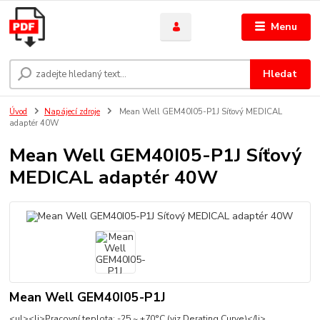
Menu
Hledat
Úvod
Napájecí zdroje
Mean Well GEM40I05-P1J Síťový MEDICAL
adaptér 40W
Mean Well GEM40I05-P1J Síťový
MEDICAL adaptér 40W
Mean Well GEM40I05-P1J
<ul><li>Pracovní teplota: -25 ~ +70°C (viz Derating Curve)</li>