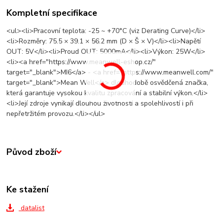
Kompletní specifikace
<ul><li>Pracovní teplota: -25 ~ +70°C (viz Derating Curve)</li>
<li>Rozměry: 75.5 × 39.1 × 56.2 mm (D × Š × V)</li><li>Napětí
OUT: 5V</li><li>Proud OUT: 5000mA</li><li>Výkon: 25W</li>
<li><a href="https://www.meanwell-eshop.cz/"
target="_blank">MI6</a> - <a href="https://www.meanwell.com/"
target="_blank">Mean Well</a> dlouhodobě osvědčená značka,
která garantuje vysokou kvalitu zpracování a stabilní výkon.</li>
<li>Její zdroje vynikají dlouhou životností a spolehlivostí i při
nepřetržitém provozu.</li></ul>
Původ zboží
Ke stažení
datalist