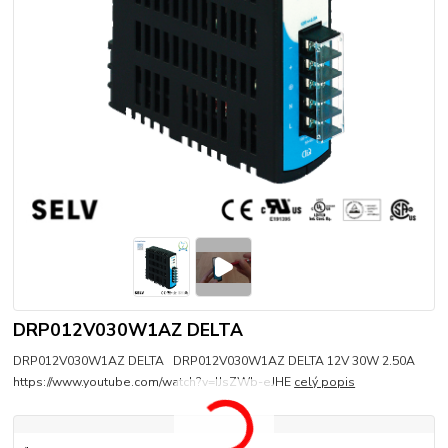
DRP012V030W1AZ DELTA
DRP012V030W1AZ DELTA DRP012V030W1AZ DELTA 12V 30W 2.50A
https://www.youtube.com/watch?v=IJsZWb-eJHE
celý popis